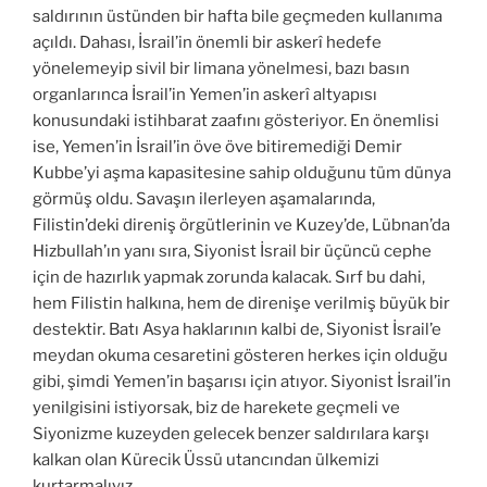
saldırının üstünden bir hafta bile geçmeden kullanıma
açıldı. Dahası, İsrail’in önemli bir askerî hedefe
yönelemeyip sivil bir limana yönelmesi, bazı basın
organlarınca İsrail’in Yemen’in askerî altyapısı
konusundaki istihbarat zaafını gösteriyor. En önemlisi
ise, Yemen’in İsrail’in öve öve bitiremediği Demir
Kubbe’yi aşma kapasitesine sahip olduğunu tüm dünya
görmüş oldu. Savaşın ilerleyen aşamalarında,
Filistin’deki direniş örgütlerinin ve Kuzey’de, Lübnan’da
Hizbullah’ın yanı sıra, Siyonist İsrail bir üçüncü cephe
için de hazırlık yapmak zorunda kalacak. Sırf bu dahi,
hem Filistin halkına, hem de direnişe verilmiş büyük bir
destektir. Batı Asya haklarının kalbi de, Siyonist İsrail’e
meydan okuma cesaretini gösteren herkes için olduğu
gibi, şimdi Yemen’in başarısı için atıyor. Siyonist İsrail’in
yenilgisini istiyorsak, biz de harekete geçmeli ve
Siyonizme kuzeyden gelecek benzer saldırılara karşı
kalkan olan Kürecik Üssü utancından ülkemizi
kurtarmalıyız.