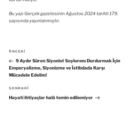
Bu yazı Gerçek gazetesinin Ağustos 2024 tarihli 179.
sayısında yayınlanmıştır.
Yazı
Önceki
ÖNCEKI
gezinmesi
Yazı
9 Aydır Süren Siyonist Soykırımı Durdurmak İçin
Emperyalizme, Siyonizme ve İstibdada Karşı
Mücadele Edelim!
Sonraki
SONRAKI
Yazı
Hayati ihtiyaçlar halâ temin edilemiyor