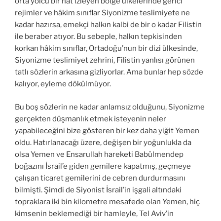
orta yolcu bir hat izleyen bölge ülkelerinde gerici
rejimler ve hâkim sınıflar Siyonizme teslimiyete ne
kadar hazırsa, emekçi halkın kalbi de bir o kadar Filistin
ile beraber atıyor. Bu sebeple, halkın tepkisinden
korkan hâkim sınıflar, Ortadoğu’nun bir dizi ülkesinde,
Siyonizme teslimiyet zehrini, Filistin yanlısı görünen
tatlı sözlerin arkasına gizliyorlar. Ama bunlar hep sözde
kalıyor, eyleme dökülmüyor.
Bu boş sözlerin ne kadar anlamsız olduğunu, Siyonizme
gerçekten düşmanlık etmek isteyenin neler
yapabileceğini bize gösteren bir kez daha yiğit Yemen
oldu. Hatırlanacağı üzere, değişen bir yoğunlukla da
olsa Yemen ve Ensarullah hareketi Babülmendep
boğazını İsrail’e giden gemilere kapatmış, geçmeye
çalışan ticaret gemilerini de cebren durdurmasını
bilmişti. Şimdi de Siyonist İsrail’in işgali altındaki
topraklara iki bin kilometre mesafede olan Yemen, hiç
kimsenin beklemediği bir hamleyle, Tel Aviv’in