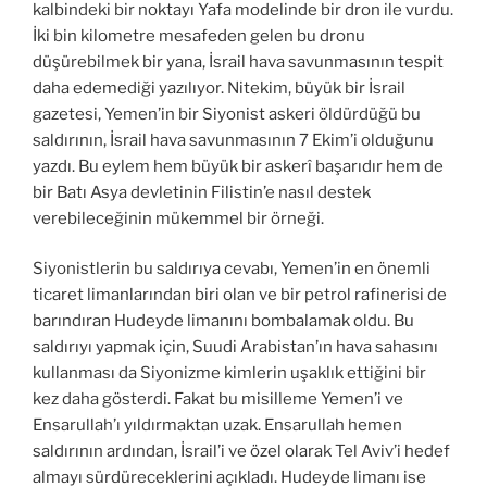
kalbindeki bir noktayı Yafa modelinde bir dron ile vurdu.
İki bin kilometre mesafeden gelen bu dronu
düşürebilmek bir yana, İsrail hava savunmasının tespit
daha edemediği yazılıyor. Nitekim, büyük bir İsrail
gazetesi, Yemen’in bir Siyonist askeri öldürdüğü bu
saldırının, İsrail hava savunmasının 7 Ekim’i olduğunu
yazdı. Bu eylem hem büyük bir askerî başarıdır hem de
bir Batı Asya devletinin Filistin’e nasıl destek
verebileceğinin mükemmel bir örneği.
Siyonistlerin bu saldırıya cevabı, Yemen’in en önemli
ticaret limanlarından biri olan ve bir petrol rafinerisi de
barındıran Hudeyde limanını bombalamak oldu. Bu
saldırıyı yapmak için, Suudi Arabistan’ın hava sahasını
kullanması da Siyonizme kimlerin uşaklık ettiğini bir
kez daha gösterdi. Fakat bu misilleme Yemen’i ve
Ensarullah’ı yıldırmaktan uzak. Ensarullah hemen
saldırının ardından, İsrail’i ve özel olarak Tel Aviv’i hedef
almayı sürdüreceklerini açıkladı. Hudeyde limanı ise