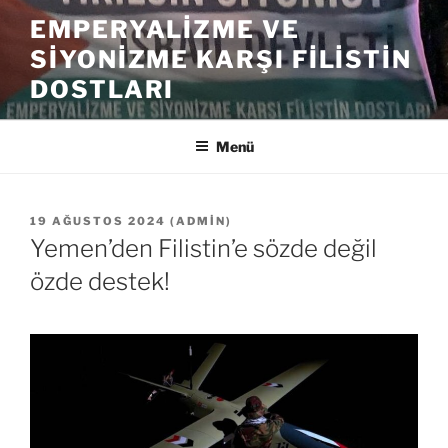
İçeriğe
EMPERYALIZME VE
geç
SIYONIZME KARŞI FILISTIN
DOSTLARI
Menü
YAYIM
19 AĞUSTOS 2024
(
ADMIN
)
TARIHI
Yemen’den Filistin’e sözde değil
özde destek!