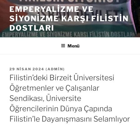
İçeriğe
EMPERYALIZME VE
geç
SIYONIZME KARŞI FILISTIN
DOSTLARI
Menü
YAYIM
29 NISAN 2024
(
ADMIN
)
TARIHI
Filistin’deki Birzeit Üniversitesi
Öğretmenler ve Çalışanlar
Sendikası, Üniversite
Öğrencilerinin Dünya Çapında
Filistin’le Dayanışmasını Selamlıyor