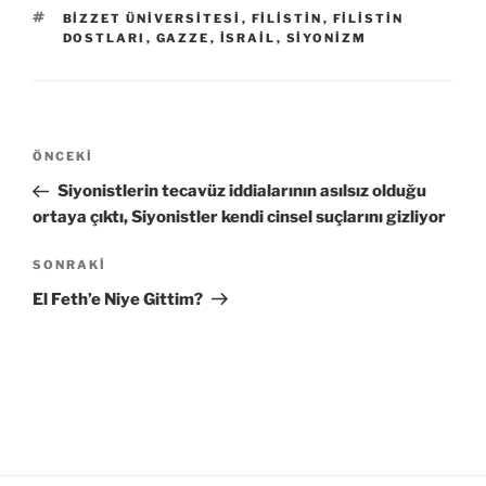
ETIKETLER
BIZZET ÜNIVERSITESI
,
FILISTIN
,
FILISTIN
DOSTLARI
,
GAZZE
,
İSRAIL
,
SIYONIZM
Yazı
Önceki
ÖNCEKI
gezinmesi
Yazı
Siyonistlerin tecavüz iddialarının asılsız olduğu
ortaya çıktı, Siyonistler kendi cinsel suçlarını gizliyor
Sonraki
SONRAKI
Yazı
El Feth’e Niye Gittim?