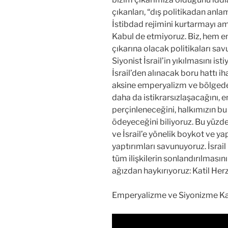
çıkanları, “dış politikadan anl
İstibdad rejimini kurtarmayı am
Kabul de etmiyoruz. Biz, hem em
çıkarına olacak politikaları sa
Siyonist İsrail’in yıkılmasını is
İsrail’den alınacak boru hattı i
aksine emperyalizm ve bölgede
daha da istikrarsızlaşacağını,
perçinleneceğini, halkımızın b
ödeyeceğini biliyoruz. Bu yüzden
ve İsrail’e yönelik boykot ve ya
yaptırımları savunuyoruz. İsrail i
tüm ilişkilerin sonlandırılmasın
ağızdan haykırıyoruz: Katil Her
Emperyalizme ve Siyonizme Karş