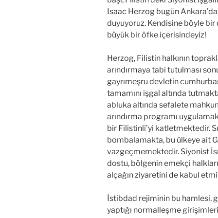
Isaac Herzog bugün Ankara’da. 
duyuyoruz. Kendisine böyle bir
büyük bir öfke içerisindeyiz!
Herzog, Filistin halkının toprak
arındırmaya tabi tutulması son
gayrımeşru devletin cumhurbaşka
tamamını işgal altında tutmakta,
abluka altında sefalete mahkum
arındırma programı uygulamakta
bir Filistinli’yi katletmektedir.
bombalamakta, bu ülkeye ait Go
vazgeçmemektedir. Siyonist İsra
dostu, bölgenin emekçi halkları
alçağın ziyaretini de kabul etm
İstibdad rejiminin bu hamlesi, 
yaptığı normalleşme girişimlerin