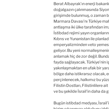
Berat Albayrak’ın enerji bakanlı
doğalgazın çalınmasında Siyoni
girişimde bulunmuş, o zaman bu
Marmara Davası’nı Türkiye mah
antlaşma iki ülke tarafından im
İstibdad rejimi yayın organlarınd
Kıbrıs ve Yunanistan ile planla
emperyalizminden veto yemesini
geliyor. Bu yeni normalleşmen
anlamak hiç de zor değil. Bundan
fayda sağlayacak. Türkiye’nin işç
yakınlaşmaktan en ufak bir yar
bölge daha istikrarsız olacak,
perçinlenecek, halkımız bu yüz
Filistin Dostları, Filistinliler
ve bu şekilde İsrail’in daha da
Bugün istibdad medyası, İsrail’
bizim çıkarımıza olduğunu iddi