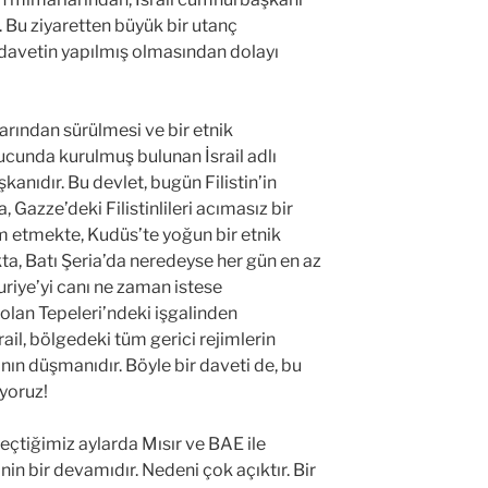
Bu ziyaretten büyük bir utanç
 davetin yapılmış olmasından dolayı
larından sürülmesi ve bir etnik
ucunda kurulmuş bulunan İsrail adlı
nıdır. Bu devlet, bugün Filistin’in
 Gazze’deki Filistinlileri acımasız bir
 etmekte, Kudüs’te yoğun bir etnik
, Batı Şeria’da neredeyse her gün en az
 Suriye’yi canı ne zaman istese
lan Tepeleri’ndeki işgalinden
il, bölgedeki tüm gerici rejimlerin
nın düşmanıdır. Böyle bir daveti de, bu
iyoruz!
geçtiğimiz aylarda Mısır ve BAE ile
in bir devamıdır. Nedeni çok açıktır. Bir