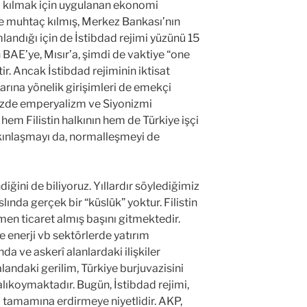
m kılmak için uygulanan ekonomi
te muhtaç kılmış, Merkez Bankası’nın
landığı için de İstibdad rejimi yüzünü 15
AE’ye, Mısır’a, şimdi de vaktiye “one
ir. Ancak İstibdad rejiminin iktisat
çlarına yönelik girişimleri de emekçi
mizde emperyalizm ve Siyonizmi
 hem Filistin halkının hem de Türkiye işçi
 yakınlaşmayı da, normalleşmeyi de
diğini de biliyoruz. Yıllardır söylediğimiz
aslında gerçek bir “küslük” yoktur. Filistin
men ticaret almış başını gitmektedir.
’e enerji vb sektörlerde yatırım
a ve askerî alanlardaki ilişkiler
andaki gerilim, Türkiye burjuvazisini
ıkoymaktadır. Bugün, İstibdad rejimi,
şi tamamına erdirmeye niyetlidir. AKP,