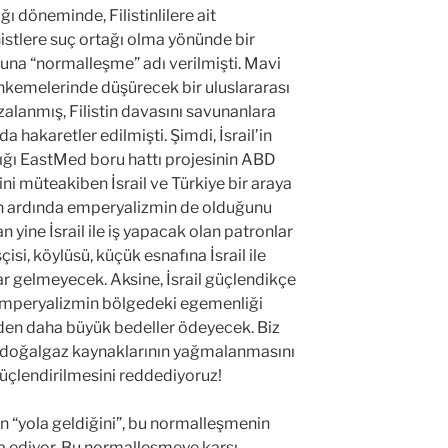
ğı döneminde, Filistinlilere ait
stlere suç ortağı olma yönünde bir
na “normalleşme” adı verilmişti. Mavi
kemelerinde düşürecek bir uluslararası
zalanmış, Filistin davasını savunanlara
a hakaretler edilmişti. Şimdi, İsrail’in
dığı EastMed boru hattı projesinin ABD
 müteakiben İsrail ve Türkiye bir araya
in ardında emperyalizmin de olduğunu
 yine İsrail ile iş yapacak olan patronlar
isi, köylüsü, küçük esnafına İsrail ile
ar gelmeyecek. Aksine, İsrail güçlendikçe
 emperyalizmin bölgedeki egemenliği
den daha büyük bedeller ödeyecek. Biz
e ait doğalgaz kaynaklarının yağmalanmasını
 güçlendirilmesini reddediyoruz!
in “yola geldiğini”, bu normalleşmenin
a ediyor. Bu normalleşmeye karşı