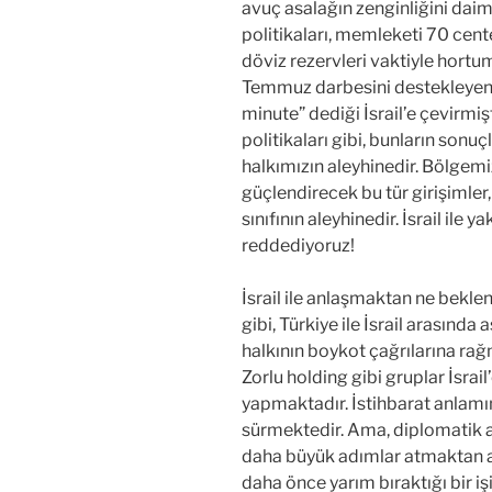
avuç asalağın zenginliğini dai
politikaları, memleketi 70 cen
döviz rezervleri vaktiyle hortum
Temmuz darbesini destekleyen B
minute” dediği İsrail’e çevirmişt
politikaları gibi, bunların sonu
halkımızın aleyhinedir. Bölge
güçlendirecek bu tür girişimler,
sınıfının aleyhinedir. İsrail ile
reddediyoruz!
İsrail ile anlaşmaktan ne beklen
gibi, Türkiye ile İsrail arasında 
halkının boykot çağrılarına rağ
Zorlu holding gibi gruplar İsrail
yapmaktadır. İstihbarat anlamınd
sürmektedir. Ama, diplomatik al
daha büyük adımlar atmaktan al
daha önce yarım bıraktığı bir i