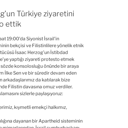
g’un Türkiye ziyaretini
o ettik
 19:00’da Siyonist İsrail’in
in bekçisi ve Filistinlilere yönelik etnik
ütücüsü İsaac Herzog’un İstibdad
ye’ye yaptığı ziyareti protesto etmek
il sözde konsolosluğu önünde bir araya
im İlke Sen ve bir süredir devam eden
arkadaşlarımız da katılarak bize
de Filistin davasına omuz verdiler.
masını sizlerle paylaşıyoruz:
rimiz, kıymetli emekçi halkımız,
ımcılığına dayanan bir Apartheid sisteminin
alin mimarlarından, İsrail cumhurbaşkanı