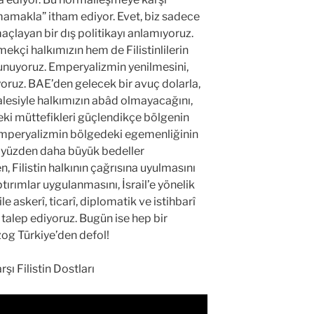
amamakla” itham ediyor. Evet, biz sadece
açlayan bir dış politikayı anlamıyoruz.
ekçi halkımızın hem de Filistinlilerin
vunuyoruz. Emperyalizmin yenilmesini,
tiyoruz. BAE’den gelecek bir avuç dolarla,
halesiyle halkımızın abâd olmayacağını,
ki müttefikleri güçlendikçe bölgenin
 emperyalizmin bölgedeki egemenliğinin
u yüzden daha büyük bedeller
, Filistin halkının çağrısına uyulmasını
ptırımlar uygulanmasını, İsrail’e yönelik
le askerî, ticarî, diplomatik ve istihbarî
ı talep ediyoruz. Bugün ise hep bir
zog Türkiye’den defol!
ı Filistin Dostları