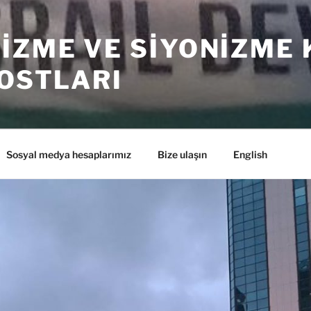
IZME VE SIYONIZME 
DOSTLARI
Sosyal medya hesaplarımız
Bize ulaşın
English