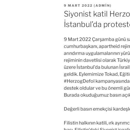
YAYIM
9 MART 2022
(
ADMIN
)
TARIHI
Siyonist katil Herzo
İstanbul’da protest
9 Mart 2022 Çarşamba günü saat
cumhurbaşkanı, apartheid rejimin
arındırma uygulamalarının yür
rejiminin davetlisi olarak Türki
üzere İstanbul’da bulunan İsra
geldik. Eylemimize Tokad, Eğit
#HerzogDefol kampanyasından 
destek oldular ve bu önemli gün
Burada okuduğumuz basın açıkla
Değerli basın emekçisi kardeşle
Filistin halkının katili, ırk ayr
başı, Filistin’deki Siyonist işg