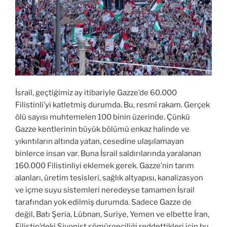
İsrail, geçtiğimiz ay itibariyle Gazze’de 60.000
Filistinli’yi katletmiş durumda. Bu, resmî rakam. Gerçek
ölü sayısı muhtemelen 100 binin üzerinde. Çünkü
Gazze kentlerinin büyük bölümü enkaz halinde ve
yıkıntıların altında yatan, cesedine ulaşılamayan
binlerce insan var. Buna İsrail saldırılarında yaralanan
160.000 Filistinliyi eklemek gerek. Gazze’nin tarım
alanları, üretim tesisleri, sağlık altyapısı, kanalizasyon
ve içme suyu sistemleri neredeyse tamamen İsrail
tarafından yok edilmiş durumda. Sadece Gazze de
değil, Batı Şeria, Lübnan, Suriye, Yemen ve elbette İran,
Filistin’deki Siyonist sömürgeciliği reddettikleri için bu