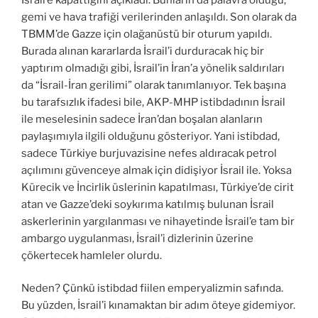
gemi ve hava trafiği verilerinden anlaşıldı. Son olarak da
TBMM’de Gazze için olağanüstü bir oturum yapıldı.
Burada alınan kararlarda İsrail’i durduracak hiç bir
yaptırım olmadığı gibi, İsrail’in İran’a yönelik saldırıları
da “İsrail-İran gerilimi” olarak tanımlanıyor. Tek başına
bu tarafsızlık ifadesi bile, AKP-MHP istibdadının İsrail
ile meselesinin sadece İran’dan boşalan alanların
paylaşımıyla ilgili olduğunu gösteriyor. Yani istibdad,
sadece Türkiye burjuvazisine nefes aldıracak petrol
açılımını güvenceye almak için didişiyor İsrail ile. Yoksa
Kürecik ve İncirlik üslerinin kapatılması, Türkiye’de cirit
atan ve Gazze’deki soykırıma katılmış bulunan İsrail
askerlerinin yargılanması ve nihayetinde İsrail’e tam bir
ambargo uygulanması, İsrail’i dizlerinin üzerine
çökertecek hamleler olurdu.
Neden? Çünkü istibdad fiilen emperyalizmin safında.
Bu yüzden, İsrail’i kınamaktan bir adım öteye gidemiyor.