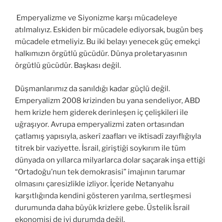
Emperyalizme ve Siyonizme karşı mücadeleye
atılmalıyız. Eskiden bir mücadele ediyorsak, bugün beş
mücadele etmeliyiz. Bu iki belayı yenecek güç emekçi
halkımızın örgütlü gücüdür. Dünya proletaryasının
örgütlü gücüdür. Başkası değil.
Düşmanlarımız da sanıldığı kadar güçlü değil.
Emperyalizm 2008 krizinden bu yana sendeliyor, ABD
hem krizle hem giderek derinleşen iç çelişkileri ile
uğraşıyor. Avrupa emperyalizmi zaten ortasından
çatlamış yapısıyla, askerî zaafları ve iktisadî zayıflığıyla
titrek bir vaziyette. İsrail, giriştiği soykırım ile tüm
dünyada on yıllarca milyarlarca dolar saçarak inşa ettiği
“Ortadoğu’nun tek demokrasisi” imajının tarumar
olmasını çaresizlikle izliyor. İçeride Netanyahu
karşıtlığında kendini gösteren yarılma, sertleşmesi
durumunda daha büyük krizlere gebe. Üstelik İsrail
ekonomisi de iyi durumda değil.