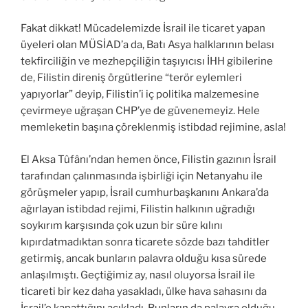
Fakat dikkat! Mücadelemizde İsrail ile ticaret yapan
üyeleri olan MÜSİAD’a da, Batı Asya halklarının belası
tekfirciliğin ve mezhepçiliğin taşıyıcısı İHH gibilerine
de, Filistin direniş örgütlerine “terör eylemleri
yapıyorlar” deyip, Filistin’i iç politika malzemesine
çevirmeye uğraşan CHP’ye de güvenemeyiz. Hele
memleketin başına çöreklenmiş istibdad rejimine, asla!
El Aksa Tûfânı’ndan hemen önce, Filistin gazının İsrail
tarafından çalınmasında işbirliği için Netanyahu ile
görüşmeler yapıp, İsrail cumhurbaşkanını Ankara’da
ağırlayan istibdad rejimi, Filistin halkının uğradığı
soykırım karşısında çok uzun bir süre kılını
kıpırdatmadıktan sonra ticarete sözde bazı tahditler
getirmiş, ancak bunların palavra olduğu kısa sürede
anlaşılmıştı. Geçtiğimiz ay, nasıl oluyorsa İsrail ile
ticareti bir kez daha yasakladı, ülke hava sahasını da
İsrail’e kapattığını açıkladı. Bunların da palavra olduğu,