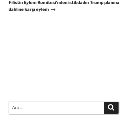
Yazı
Filistin Eylem Komitesi’nden istibdadın Trump planına
dahline karşı eylem
Ara:
Ara