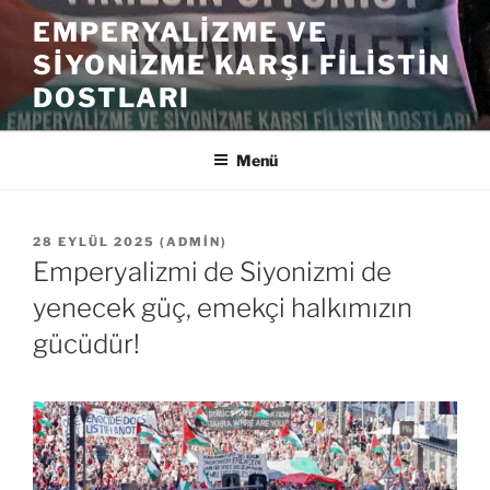
İçeriğe
EMPERYALIZME VE
geç
SIYONIZME KARŞI FILISTIN
DOSTLARI
Menü
YAYIM
28 EYLÜL 2025
(
ADMIN
)
TARIHI
Emperyalizmi de Siyonizmi de
yenecek güç, emekçi halkımızın
gücüdür!