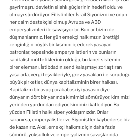
gayrimeşru devletin silahlı güçlerinin hedefi oldu ve
olmayı sürdürüyor. Filistinliler İsrail Siyonizmi ve onun
her daim destekçisi olmuş Avrupa ve ABD
emperyalizmleri ile savaşıyorlar. Bunlar bizim de
düşmanlarımız. Her gün emekçi halkımızın ürettiği
zenginliğin büyük bir kısmını iç ederek yaşayan
patronlar, tepesinde emperyalistlerin ve bunların
kapitalist müttefiklerinin olduğu, bu lanet sistemin
birer elemanı. İstibdadın sendikalaşmayı zorlaştıran
yasalarla, vergi teşvikleriyle, grev yasakları ile koruduğu
büyük şirketler, dünya kapitalizminin birer halkası.
Kapitalizm bir avuç parababası iyi yaşasın diye
dünyanın dört bir yanında kimimizi sömürüyor, kimimizi
yerinden yurdundan ediyor, kimimizi katlediyor. Bu
yüzden Filistin halkı siper yoldaşımızdır. Onlar
kazanırsa, emperyalistler ve Siyonistler kaybederse biz
de kazanırız. Aksi, emekçi halkımız için daha fazla
sömürü, yoksulluk ve emperyalizmin savaşlarında