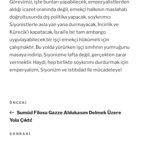
Görevimiz, işte bunları yapabilecek, emperyalistlerden
aldığı icazet oranında değil, emekçi halkının maslahatı
doğrultusunda dış politika yapacak, soykırımcı
Siyonistlerle asla yan yana durmayacak, İncirlik ve
Kürecik’i kapatacak, İsrail’e bir tam ambargo
uygulayabilecek bir işçi emekçi hükümeti için
çalışmaktır. Bu yolda yürürken işçi sınıfının yumruğunu
masaya indirip, Siyonizme lafta değil, gerçekten zarar
vermektir. Haydi, hep birlikte soykırımı durdurmak için
emperyalizm, Siyonizm ve istibdad ile mücadeleye!
Yazı
Önceki
ÖNCEKI
gezinmesi
Yazı
Sumûd Filosu Gazze Ablukasını Delmek Üzere
Yola Çıktı!
Sonraki
SONRAKI