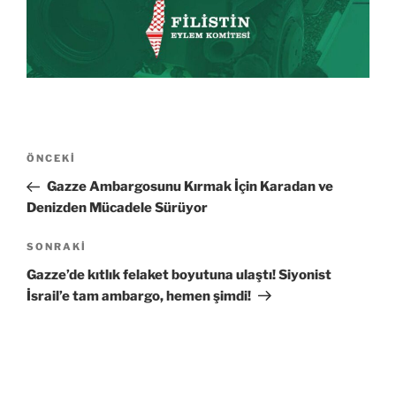
Yazı
Önceki
ÖNCEKI
gezinmesi
Yazı
Gazze Ambargosunu Kırmak İçin Karadan ve
Denizden Mücadele Sürüyor
Sonraki
SONRAKI
Yazı
Gazze’de kıtlık felaket boyutuna ulaştı! Siyonist
İsrail’e tam ambargo, hemen şimdi!