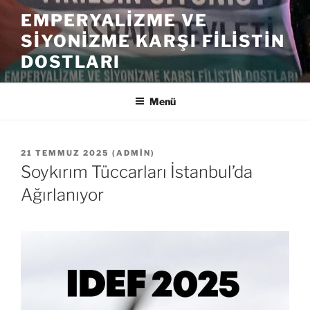
İçeriğe
EMPERYALIZME VE
geç
SIYONIZME KARŞI FILISTIN
DOSTLARI
Menü
YAYIM
21 TEMMUZ 2025
(
ADMIN
)
TARIHI
Soykırım Tüccarları İstanbul’da
Ağırlanıyor