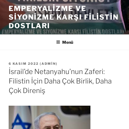
İçeriğe
EMPERYALIZME VE
geç
SIYONIZME KARŞI FILISTIN
DOSTLARI
Menü
YAYIM
6 KASIM 2022
(
ADMIN
)
TARIHI
İsrail’de Netanyahu’nun Zaferi:
Filistin İçin Daha Çok Birlik, Daha
Çok Direniş