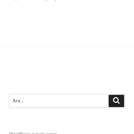
Ara:
Ara
WordPress gururla sunar