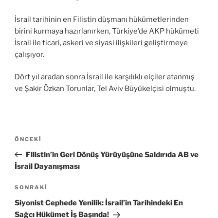
İsrail tarihinin en Filistin düşmanı hükümetlerinden
birini kurmaya hazırlanırken, Türkiye’de AKP hükümeti
İsrail ile ticari, askeri ve siyasi ilişkileri geliştirmeye
çalışıyor.
Dört yıl aradan sonra İsrail ile karşılıklı elçiler atanmış
ve Şakir Özkan Torunlar, Tel Aviv Büyükelçisi olmuştu.
Yazı
Önceki
ÖNCEKI
gezinmesi
Yazı
Filistin’in Geri Dönüş Yürüyüşüne Saldırıda AB ve
İsrail Dayanışması
Sonraki
SONRAKI
Yazı
Siyonist Cephede Yenilik: İsrail’in Tarihindeki En
Sağcı Hükümet İş Başında!