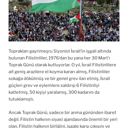
Toprakları gayrimeşru Siyonist İsrail’in işgali altında
bulunan Filistinliler, 1976’dan bu yana her 30 Mart’ı
Toprak Günü olarak kutluyorlar. O yıl, İsrail Filistinlilere
ait geniş arazilere el koyma kararı almış, Filistinliler
sokağa dökülmüş ve bir genel grev ilan etmiş, İsrail
güçleri grev ve eylemlere saldırıp 6 Filistinliyi
katletmiş, 50 kişiyi yaralamış, 300 kadarını da
tutuklamıştı.
Ancak Toprak Günü, sadece bir anma gününden ibaret
değil. Filistin halkının siyasî ajandasında önemli bir yeri
olan, Filistin halkının birliğini, işgale karşı çıkışını ve