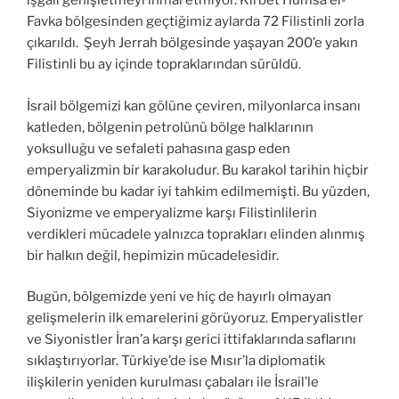
işgali genişletmeyi ihmal etmiyor. Kirbet Humsa el-
Favka bölgesinden geçtiğimiz aylarda 72 Filistinli zorla
çıkarıldı. Şeyh Jerrah bölgesinde yaşayan 200’e yakın
Filistinli bu ay içinde topraklarından sürüldü.
İsrail bölgemizi kan gölüne çeviren, milyonlarca insanı
katleden, bölgenin petrolünü bölge halklarının
yoksulluğu ve sefaleti pahasına gasp eden
emperyalizmin bir karakoludur. Bu karakol tarihin hiçbir
döneminde bu kadar iyi tahkim edilmemişti. Bu yüzden,
Siyonizme ve emperyalizme karşı Filistinlilerin
verdikleri mücadele yalnızca toprakları elinden alınmış
bir halkın değil, hepimizin mücadelesidir.
Bugün, bölgemizde yeni ve hiç de hayırlı olmayan
gelişmelerin ilk emarelerini görüyoruz. Emperyalistler
ve Siyonistler İran’a karşı gerici ittifaklarında saflarını
sıklaştırıyorlar. Türkiye’de ise Mısır’la diplomatik
ilişkilerin yeniden kurulması çabaları ile İsrail’le