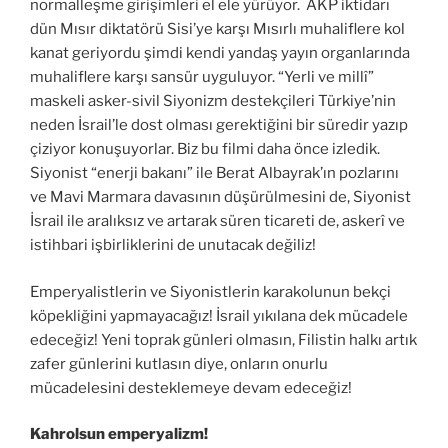
normalleşme girişimleri el ele yürüyor. AKP iktidarı
dün Mısır diktatörü Sisi’ye karşı Mısırlı muhaliflere kol
kanat geriyordu şimdi kendi yandaş yayın organlarında
muhaliflere karşı sansür uyguluyor. “Yerli ve millî”
maskeli asker-sivil Siyonizm destekçileri Türkiye’nin
neden İsrail’le dost olması gerektiğini bir süredir yazıp
çiziyor konuşuyorlar. Biz bu filmi daha önce izledik.
Siyonist “enerji bakanı” ile Berat Albayrak’ın pozlarını
ve Mavi Marmara davasının düşürülmesini de, Siyonist
İsrail ile aralıksız ve artarak süren ticareti de, askerî ve
istihbari işbirliklerini de unutacak değiliz!
Emperyalistlerin ve Siyonistlerin karakolunun bekçi
köpekliğini yapmayacağız! İsrail yıkılana dek mücadele
edeceğiz! Yeni toprak günleri olmasın, Filistin halkı artık
zafer günlerini kutlasın diye, onların onurlu
mücadelesini desteklemeye devam edeceğiz!
Kahrolsun emperyalizm!