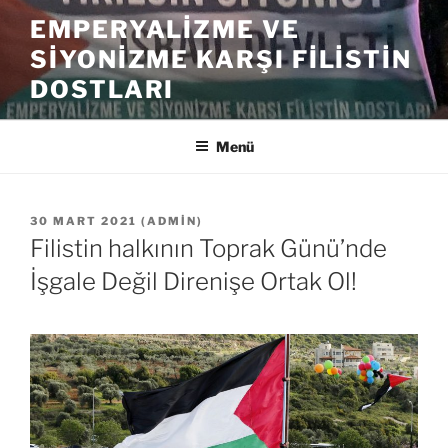
İçeriğe
EMPERYALIZME VE
geç
SIYONIZME KARŞI FILISTIN
DOSTLARI
Menü
YAYIM
30 MART 2021
(
ADMIN
)
TARIHI
Filistin halkının Toprak Günü’nde
İşgale Değil Direnişe Ortak Ol!