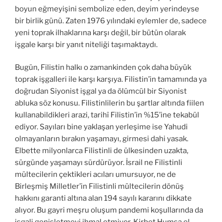
boyun eğmeyişini sembolize eden, deyim yerindeyse
bir birlik günü. Zaten 1976 yılındaki eylemler de, sadece
yeni toprak ilhaklarına karşı değil, bir bütün olarak
işgale karşı bir yanıt niteliği taşımaktaydı.
Bugün, Filistin halkı o zamankinden çok daha büyük
toprak işgalleri ile karşı karşıya. Filistin’in tamamında ya
doğrudan Siyonist işgal ya da ölümcül bir Siyonist
abluka söz konusu. Filistinlilerin bu şartlar altında fiilen
kullanabildikleri arazi, tarihî Filistin’in %15’ine tekabül
ediyor. Sayıları bine yaklaşan yerleşime ise Yahudi
olmayanların bırakın yaşamayı, girmesi dahi yasak.
Elbette milyonlarca Filistinli de ülkesinden uzakta,
sürgünde yaşamayı sürdürüyor. İsrail ne Filistinli
mültecilerin çektikleri acıları umursuyor, ne de
Birleşmiş Milletler’in Filistinli mültecilerin dönüş
hakkını garanti altına alan 194 sayılı kararını dikkate
alıyor. Bu gayri meşru oluşum pandemi koşullarında da