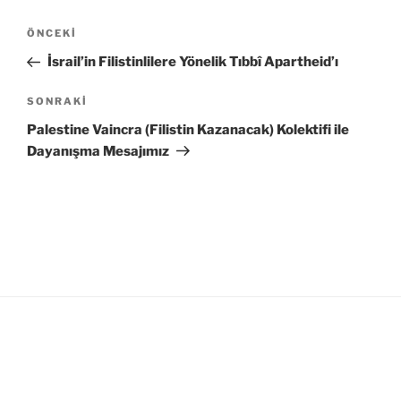
Yazı
Önceki
ÖNCEKI
gezinmesi
Yazı
İsrail’in Filistinlilere Yönelik Tıbbî Apartheid’ı
Sonraki
SONRAKI
Yazı
Palestine Vaincra (Filistin Kazanacak) Kolektifi ile
Dayanışma Mesajımız