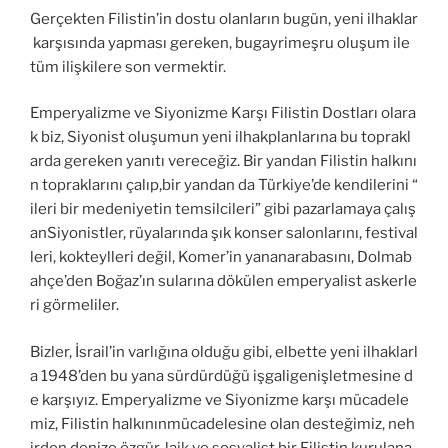
Gerçekten Filistin’in dostu olanların bugün, yeni ilhaklar
karşısında yapması gereken, bugayrimeşru oluşum ile
tüm ilişkilere son vermektir.
Emperyalizme ve Siyonizme Karşı Filistin Dostları olara
k biz, Siyonist oluşumun yeni ilhakplanlarına bu toprakl
arda gereken yanıtı vereceğiz. Bir yandan Filistin halkını
n topraklarını çalıp,bir yandan da Türkiye’de kendilerini “
ileri bir medeniyetin temsilcileri” gibi pazarlamaya çalış
anSiyonistler, rüyalarında şık konser salonlarını, festival
leri, kokteylleri değil, Komer’in yananarabasını, Dolmab
ahçe’den Boğaz’ın sularına dökülen emperyalist askerle
ri görmeliler.
Bizler, İsrail’in varlığına olduğu gibi, elbette yeni ilhaklarl
a 1948’den bu yana sürdürdüğü işgaligenişletmesine d
e karşıyız. Emperyalizme ve Siyonizme karşı mücadele
miz, Filistin halkınınmücadelesine olan desteğimiz, neh
irden denize özgür, laik ve sosyalist bir Filistin kurulana