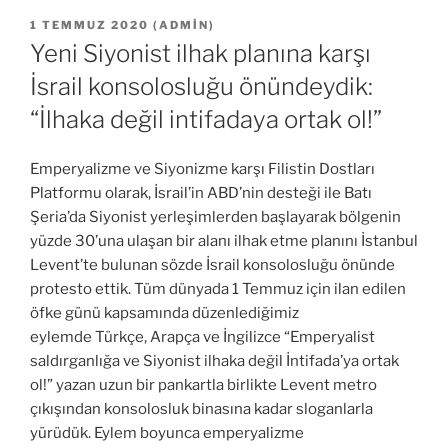
YAYIM
1 TEMMUZ 2020
(
ADMIN
)
TARIHI
Yeni Siyonist ilhak planına karşı
İsrail konsolosluğu önündeydik:
“İlhaka değil intifadaya ortak ol!”
Emperyalizme ve Siyonizme karşı Filistin Dostları
Platformu olarak, İsrail’in ABD’nin desteği ile Batı
Şeria’da Siyonist yerleşimlerden başlayarak bölgenin
yüzde 30’una ulaşan bir alanı ilhak etme planını İstanbul
Levent’te bulunan sözde İsrail konsolosluğu önünde
protesto ettik. Tüm dünyada 1 Temmuz için ilan edilen
öfke günü kapsamında düzenlediğimiz
eylemde Türkçe, Arapça ve İngilizce “Emperyalist
saldırganlığa ve Siyonist ilhaka değil İntifada’ya ortak
ol!” yazan uzun bir pankartla birlikte Levent metro
çıkışından konsolosluk binasına kadar sloganlarla
yürüdük. Eylem boyunca emperyalizme