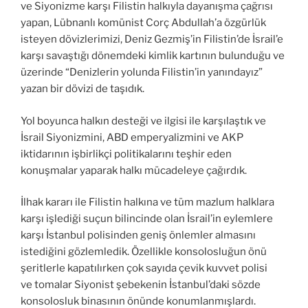
ve Siyonizme karşı Filistin halkıyla dayanışma çağrısı
yapan, Lübnanlı komünist Corç Abdullah’a özgürlük
isteyen dövizlerimizi, Deniz Gezmiş’in Filistin’de İsrail’e
karşı savaştığı dönemdeki kimlik kartının bulunduğu ve
üzerinde “Denizlerin yolunda Filistin’in yanındayız”
yazan bir dövizi de taşıdık.
Yol boyunca halkın desteği ve ilgisi ile karşılaştık ve
İsrail Siyonizmini, ABD emperyalizmini ve AKP
iktidarının işbirlikçi politikalarını teşhir eden
konuşmalar yaparak halkı mücadeleye çağırdık.
İlhak kararı ile Filistin halkına ve tüm mazlum halklara
karşı işlediği suçun bilincinde olan İsrail’in eylemlere
karşı İstanbul polisinden geniş önlemler almasını
istediğini gözlemledik. Özellikle konsolosluğun önü
şeritlerle kapatılırken çok sayıda çevik kuvvet polisi
ve tomalar Siyonist şebekenin İstanbul’daki sözde
konsolosluk binasının önünde konumlanmışlardı.