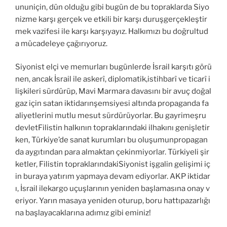
ununiçin, dün olduğu gibi bugün de bu topraklarda Siyo
nizme karşı gerçek ve etkili bir karşı duruşgerçekleştir
mek vazifesi ile karşı karşıyayız. Halkımızı bu doğrultud
a mücadeleye çağırıyoruz.
Siyonist elçi ve memurları bugünlerde İsrail karşıtı görü
nen, ancak İsrail ile askerî, diplomatik,istihbarî ve ticarî i
lişkileri sürdürüp, Mavi Marmara davasını bir avuç doğal
gaz için satan iktidarınşemsiyesi altında propaganda fa
aliyetlerini mutlu mesut sürdürüyorlar. Bu gayrimeşru
devletFilistin halkının topraklarındaki ilhakını genişletir
ken, Türkiye’de sanat kurumları bu oluşumunpropagan
da aygıtından para almaktan çekinmiyorlar. Türkiyeli şir
ketler, Filistin topraklarındakiSiyonist işgalin gelişimi iç
in buraya yatırım yapmaya devam ediyorlar. AKP iktidar
ı, İsrail ilekargo uçuşlarının yeniden başlamasına onay v
eriyor. Yarın masaya yeniden oturup, boru hattıpazarlığı
na başlayacaklarına adımız gibi eminiz!