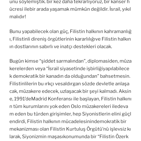
unu söylemiştik. bir kez daha tekrarlıyoruz, bir kanser h
ücresi ilebir arada yaşamak mümkün değildir. İsrail, yıkıl
malıdır!
Bunu yapabilecek olan güç, Filistin halkının kahramanlığ
ı, Filistinli direniş örgütlerinin kararlılığıve Filistin halkın
ın dostlarının sabırlı ve inatçı destekleri olacak.
Bugün kimse “şiddet sarmalından”, diplomasiden, müza
kerelerden veya “İsrail siyasetinde işbirliğiyapılabilece
k demokratik bir kanadın da olduğundan” bahsetmesin.
Filistinlilerin bu ırkçı vesaldırgan sözde devletle anlaşa
cak, müzakere edecek, uzlaşacak bir şeyi kalmadı. Aksin
e, 1991’deMadrid Konferansı ile başlayan, Filistin halkını
n tüm kurumlarını yok eden Oslo müzakereleri iledeva
m eden bu türden girişimler, hep Siyonistlerin elini güçl
endirdi, Filistin halkının mücadelesinindemokratik bir
mekanizması olan Filistin Kurtuluş Örgütü’nü işlevsiz kı
larak, Siyonizmin maşasıkonumunda bir “Filistin Özerk