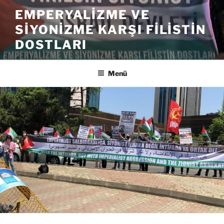
İçeriğe
EMPERYALIZME VE
geç
SIYONIZME KARŞI FILISTIN
DOSTLARI
Menü