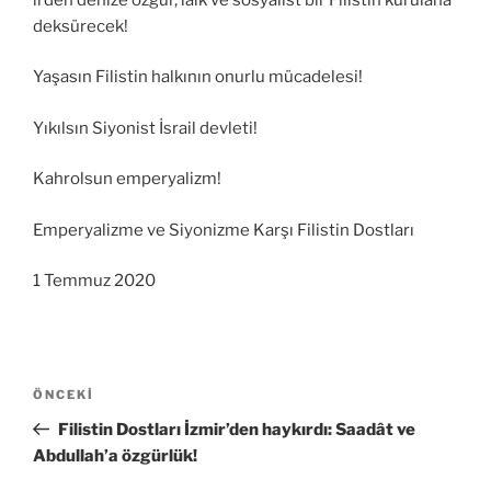
deksürecek!
Yaşasın Filistin halkının onurlu mücadelesi!
Yıkılsın Siyonist İsrail devleti!
Kahrolsun emperyalizm!
Emperyalizme ve Siyonizme Karşı Filistin Dostları
1 Temmuz 2020
Yazı
Önceki
ÖNCEKI
gezinmesi
Yazı
Filistin Dostları İzmir’den haykırdı: Saadât ve
Abdullah’a özgürlük!