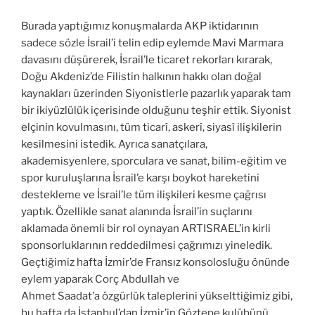
Burada yaptığımız konuşmalarda AKP iktidarının
sadece sözle İsrail’i telin edip eylemde Mavi Marmara
davasını düşürerek, İsrail’le ticaret rekorları kırarak,
Doğu Akdeniz’de Filistin halkının hakkı olan doğal
kaynakları üzerinden Siyonistlerle pazarlık yaparak tam
bir ikiyüzlülük içerisinde olduğunu teşhir ettik. Siyonist
elçinin kovulmasını, tüm ticarî, askerî, siyasî ilişkilerin
kesilmesini istedik. Ayrıca sanatçılara,
akademisyenlere, sporculara ve sanat, bilim-eğitim ve
spor kuruluşlarına İsrail’e karşı boykot hareketini
destekleme ve İsrail’le tüm ilişkileri kesme çağrısı
yaptık. Özellikle sanat alanında İsrail’in suçlarını
aklamada önemli bir rol oynayan ARTISRAEL’in kirli
sponsorluklarının reddedilmesi çağrımızı yineledik.
Geçtiğimiz hafta İzmir’de Fransız konsolosluğu önünde
eylem yaparak Corç Abdullah ve
Ahmet Saadat’a özgürlük taleplerini yükselttiğimiz gibi,
bu hafta da İstanbul’dan İzmir’in Göztepe kulübünü,