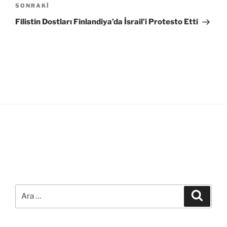
Sonraki
SONRAKI
Yazı
Filistin Dostları Finlandiya’da İsrail’i Protesto Etti
Ara:
Ara