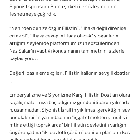
Siyonist sponsoru Puma şirketi ile sözleşmelerini
feshetmeye çağırdık.
“Nehirden denize özgür Filistin”, “ilhaka değil direnişe
ortak ol”, “ilhaka cevap intifada olacak” sloganlarını
attığımız eylemde platformumuzun sözcülerinden
Naz Şakar’ın yaptığı konuşmanın tam metnini sizlerle
paylaşıyoruz:
Değerli basın emekçileri, Filistin halkının sevgili dostlar
ı,
Emperyalizme ve Siyonizme Karşı Filistin Dostları olara
k, çalışmalarımıza başladığımız gündenitibaren yılmada
n, usanmadan, Siyonist İsrail’in yıkılması gerektiğini sav
unduk. İsrail’in yanında,onun “işgal etmekten şimdilik i
mtina ettiği topraklarda” bir Filistin devletinin varlığını
öngören,adına “iki devletli çözüm” denilen planların kes