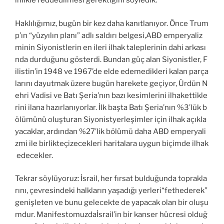
inlikle reddedilmesi gerektiğini söyledik.
Haklılığımız, bugün bir kez daha kanıtlanıyor. Önce Trum
p’ın “yüzyılın planı” adlı saldırı belgesi,ABD emperyaliz
minin Siyonistlerin en ileri ilhak taleplerinin dahi arkası
nda durduğunu gösterdi. Bundan güç alan Siyonistler, F
ilistin’in 1948 ve 1967’de elde edemedikleri kalan parça
larını dayutmak üzere bugün harekete geçiyor, Ürdün N
ehri Vadisi ve Batı Şeria’nın bazı kesimlerini ilhakettikle
rini ilana hazırlanıyorlar. İlk başta Batı Şeria’nın %3’lük b
ölümünü oluşturan Siyonistyerleşimler için ilhak açıkla
yacaklar, ardından %27’lik bölümü daha ABD emperyali
zmi ile birlikteçizecekleri haritalara uygun biçimde ilhak
edecekler.
Tekrar söylüyoruz: İsrail, her fırsat bulduğunda toprakla
rını, çevresindeki halkların yaşadığı yerleri“fethederek”
genişleten ve bunu gelecekte de yapacak olan bir oluşu
mdur. Manifestomuzdaİsrail’in bir kanser hücresi olduğ