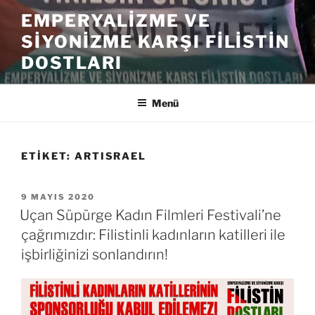
İçeriğe
EMPERYALIZME VE
geç
SIYONIZME KARŞI FILISTIN
DOSTLARI
Menü
ETIKET:
ARTISRAEL
YAYIM
9 MAYIS 2020
TARIHI
Uçan Süpürge Kadın Filmleri Festivali’ne
çağrımızdır: Filistinli kadınların katilleri ile
işbirliğinizi sonlandırın!