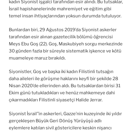
kadın Siyonist işgalci tarafından esir alındı. Bu tutsaklar,
İsrail hapishanelerinde mahremiyet ve eğitim gibi
temel insan ihtiyaçlarından yoksun durumda tutuluyor.
Bunlardan biri, 29 Ağustos 2019’da Siyonist askerler
tarafından esir alınan gazetecilik bölümü öğrencisi
Meys Ebu Goş (22). Goş, Maskubiyeh sorgu merkezinde
30 günden fazla bir süreyle sistematik işkence ve kötü
muameleye maruz bırakıldı.
Siyonistler, Goş ve başka iki kadın Filistinli tutsağın
daha aileleri ile görüşme haklarını keyfî bir şekilde 28
Nisan 2020’de ellerinden aldı. Bu tutsaklardan birisi 31
Ekim günü tutukladıkları ve henüz mahkemeye dahi
çıkarmadıkları Filistinli siyasetçi Halide Jerrar.
Siyonist İsrail’’in askerleri, Gazze’nin kuzeyinde iki yıldır
gerçekleşen Büyük Geri Dönüş Yürüyüşü adlı
eylemlere katılan sivil göstericilere keskin nişancı