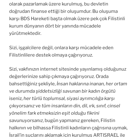
olarak pazarlamak üzere kurulmuş, bu devletin
doğrudan finanse ettiği bir oluşumdur. Bu oluşuma
karşı BDS Hareketi başta olmak üzere pek çok Filistinli
kurum dünyanın dört bir yanında mücadele
yürütmektedir.
Sizi, işgalcilere değil, onlara karşı mücadele eden
Filistinlilere destek olmaya çağırıyoruz.
Sizi, vakfınızın internet sitesinde yayınlamış olduğunuz
değerlerinize sahip çıkmaya çağırıyoruz. Orada
bahsettiğiniz şekliyle,
İnsan haklarına inanan, her ortam
ve durumda şiddetsizliği savunan bir kadın örgütü
iseniz,
her türlü toplumsal, siyasi ayrımcılığa karşı
çıkıyorsanız
ve
tüm insanların din, dil, ırk, sınıf, cinsel
yönelim fark etmeksizin eşit olduğu fikrini
savunuyorsanız
, bugün yapmanız gereken, Filistin
halkının ve bilhassa Filistinli kadınların çağrısına uymak,
İsrail’in suçlarını aklamak için kurulmuş ARTISRAEL ile